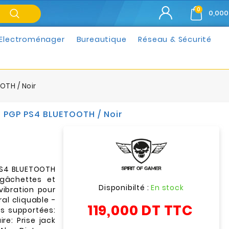
0
0,000
Electroménager
Bureautique
Réseau & Sécurité
TH / Noir
 PGP PS4 BLUETOOTH / Noir
PS4 BLUETOOTH
gâchettes et
Disponibilté :
En stock
ibration pour
al cliquable -
119,000 DT
TTC
s supportées:
re: Prise jack