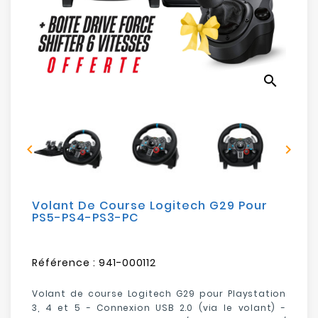
Electroménager
Bureautique
search
Réseau
&
Sécurité


Mobilités
&
Loisirs
Volant De Course Logitech G29 Pour
PS5-PS4-PS3-PC
Référence :
941-000112
Volant de course Logitech G29 pour Playstation
3, 4 et 5 - Connexion USB 2.0 (via le volant) -