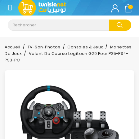
CATÉGORIE
0
Climatisation
Informatique
Accueil
TV-Son-Photos
Consoles & Jeux
Manettes
De Jeux
Volant De Course Logitech G29 Pour PS5-PS4-
Téléphonie
PS3-PC
&
Tablette
Impression
Stockage
TV-
Son-
Photos