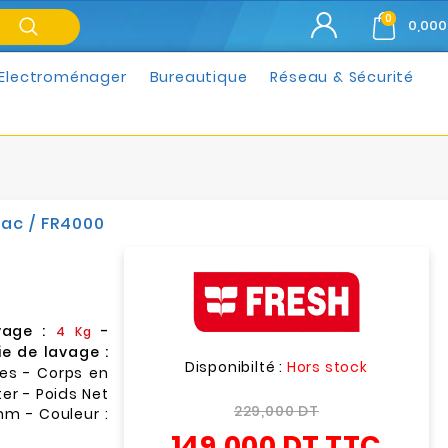
0
0,000
Electroménager
Bureautique
Réseau & Sécurité
nac / FR4000
vage :
-
4 Kg
ie de lavage :
Disponibilté :
Hors stock
hes - Corps en
er - Poids Net
229,000 DT
mm - Couleur :
149,000 DT
TTC