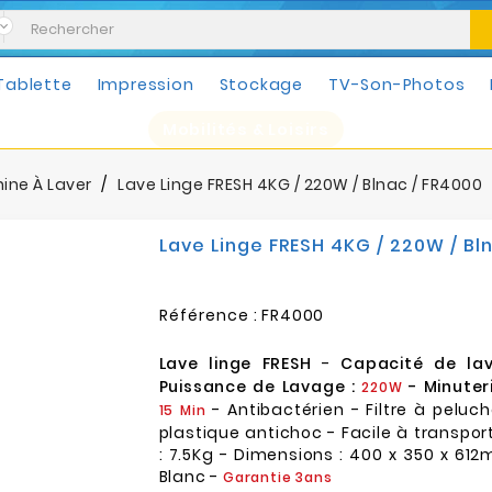
Tablette
Impression
Stockage
TV-Son-Photos
Mobilités & Loisirs
ine À Laver
Lave Linge FRESH 4KG / 220W / Blnac / FR4000
Lave Linge FRESH 4KG / 220W / Bl
Référence :
FR4000
Lave linge FRESH
-
Capacité de la
Puissance de Lavage :
- Minuter
220W
- Antibactérien - Filtre à peluc
15 Min
plastique antichoc - Facile à transport
: 7.5Kg - Dimensions : 400 x 350 x 612
Blanc -
Garantie 3ans