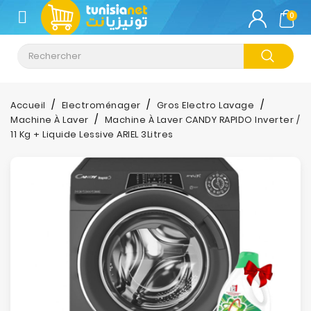
CATÉGORIE
0
Climatisation
Informatique
Accueil
Electroménager
Gros Electro Lavage
Machine À Laver
Machine À Laver CANDY RAPIDO Inverter /
Téléphonie
11 Kg + Liquide Lessive ARIEL 3Litres
&
Tablette
Impression
Stockage
TV-
Son-
Photos