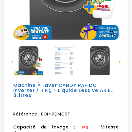
Electroménager
Bureautique
search
Réseau
&
Sécurité


Mobilités
&
Loisirs
Machine À Laver CANDY RAPIDO
Inverter / 11 Kg + Liquide Lessive ARIEL
3Litres
Référence :
RO1411DMCRT
Capacité de lavage :
- Vitesse
11Kg