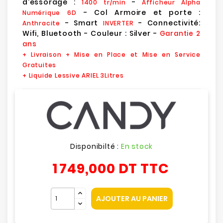
d'essorage :
-
1400 tr/min
Afficheur Alpha
- Col Armoire et porte :
Numérique 6D
- Smart
- Connectivité:
Anthracite
INVERTER
Wifi, Bluetooth - Couleur : Silver -
Garantie 2
ans
+ Livraison + Mise en Place et Mise en Service
Gratuites
+ Liquide Lessive ARIEL 3Litres
Disponibilté :
En stock
1 749,000 DT
TTC
AJOUTER AU PANIER