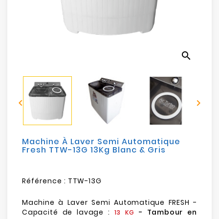
Electroménager
Bureautique
search
Réseau
&
Sécurité


Mobilités
&
Loisirs
Machine À Laver Semi Automatique
Fresh TTW-13G 13Kg Blanc & Gris
Référence :
TTW-13G
Machine à Laver Semi Automatique FRESH -
Capacité de lavage :
- Tambour en
13 KG