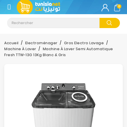
CATÉGORIE
0
Climatisation
Informatique
Accueil
Electroménager
Gros Electro Lavage
Machine À Laver
Machine À Laver Semi Automatique
Téléphonie
Fresh TTW-13G 13Kg Blanc & Gris
&
Tablette
Impression
Stockage
TV-
Son-
Photos