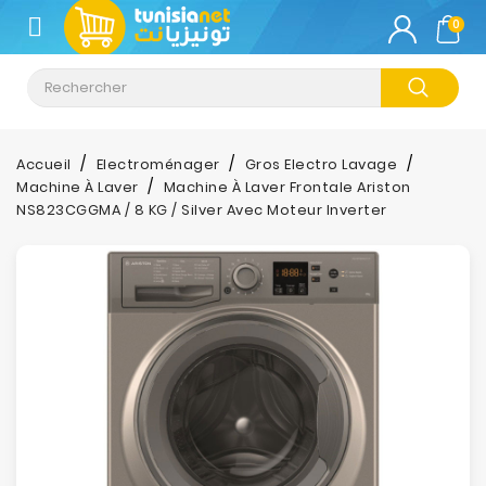
CATÉGORIE
0
Climatisation
Informatique
Accueil
Electroménager
Gros Electro Lavage
Machine À Laver
Machine À Laver Frontale Ariston
Téléphonie
NS823CGGMA / 8 KG / Silver Avec Moteur Inverter
&
Tablette
Impression
Stockage
TV-
Son-
Photos