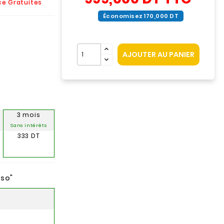
ice Gratuites
Économisez 170,000 DT
AJOUTER AU PANIER
3 mois
Sans intérêts
333 DT
nso
"