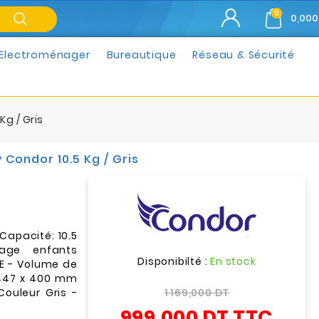
0
0,000
Electroménager
Bureautique
Réseau & Sécurité
Kg / Gris
 Condor 10.5 Kg / Gris
Capacité: 10.5
age enfants
Disponibilté :
En stock
BE - Volume de
 447 x 400 mm
ouleur Gris -
1 169,000 DT
999,000 DT
TTC