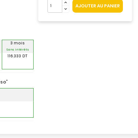
AJOUTER AU PANIER
3 mois
Sans intérêts
116.333 DT
nso
"