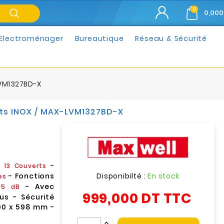
0
0,000
Electroménager
Bureautique
Réseau & Sécurité
LVM1327BD-X
rts INOX / MAX-LVM1327BD-X
:
-
13 Couverts
Disponibilté :
En stock
- Fonctions
es
- Avec
5 dB
999,000 DT
TTC
us - Sécurité
600 x 598 mm -