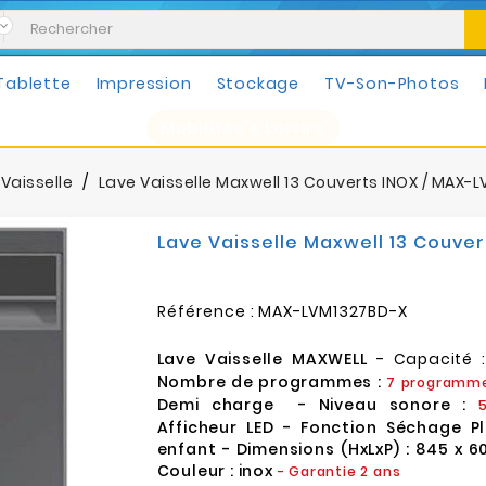
Tablette
Impression
Stockage
TV-Son-Photos
Mobilités & Loisirs
Vaisselle
Lave Vaisselle Maxwell 13 Couverts INOX / MAX-
Lave Vaisselle Maxwell 13 Couve
Référence :
MAX-LVM1327BD-X
Lave Vaisselle MAXWELL
- Capacité 
Nombre de programmes :
7 programm
Demi charge - Niveau sonore :
5
Afficheur LED - Fonction Séchage Pl
enfant - Dimensions (HxLxP) : 845 x 
Couleur : inox
- Garantie 2 ans