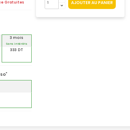
AJOUTER AU PANIER
ice Gratuites
3 mois
Sans intérêts
333 DT
nso
"