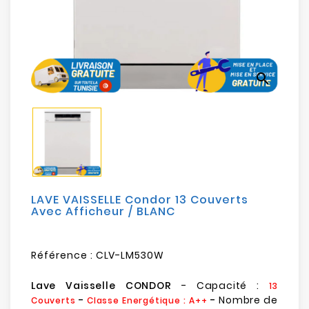
Electroménager
Bureautique
search
Réseau
&
Sécurité
Mobilités
&
Loisirs
LAVE VAISSELLE Condor 13 Couverts
Avec Afficheur / BLANC
Référence :
CLV-LM530W
Lave Vaisselle CONDOR
- Capacité :
13
-
-
Nombre de
Couverts
Classe Energétique : A++