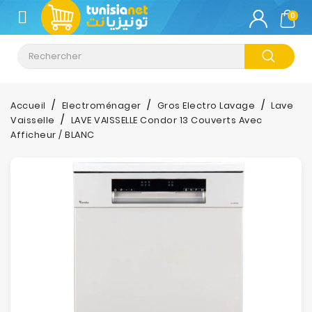
CATÉGORIE
0
Climatisation
Informatique
Accueil
Electroménager
Gros Electro Lavage
Lave
Vaisselle
LAVE VAISSELLE Condor 13 Couverts Avec
Téléphonie
Afficheur / BLANC
&
Tablette
Impression
Stockage
TV-
Son-
Photos