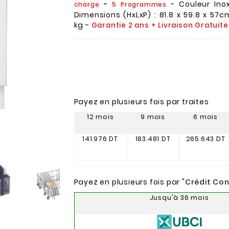
-
- Couleur In
charge
5 Programmes
Dimensions (HxLxP) : 81.8 x 59.8 x 57cm
kg -
Garantie 2 ans + Livraison Gratuite
Payez en plusieurs fois par traites
12 mois
9 mois
6 mois
141.976 DT
183.481 DT
265.643 DT
Payez en plusieurs fois par "
Crédit Co

Jusqu'à 36 mois