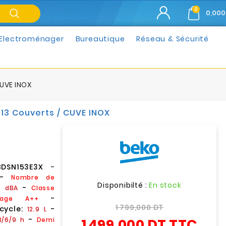
0
0,000
Electroménager
Bureautique
Réseau & Sécurité
CUVE INOX
13 Couverts / CUVE INOX
BDSN153E3X
-
-
Nombre de
Disponibilté :
En stock
-
8 dBA
Classe
-
chage A++
1 799,000 DT
cycle:
-
12.9 L
-
1 499,000 DT
TTC
/6/9 h
Demi