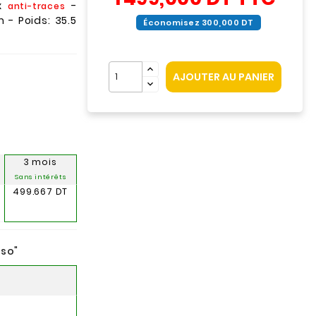
ox
-
anti-traces
 - Poids: 35.5
Économisez 300,000 DT
AJOUTER AU PANIER
3 mois
Sans intérêts
499.667 DT
nso
"