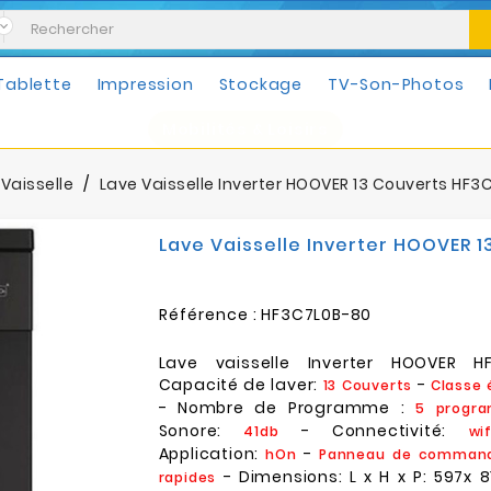
Tablette
Impression
Stockage
TV-Son-Photos
Mobilités & Loisirs
Vaisselle
Lave Vaisselle Inverter HOOVER 13 Couverts HF3C
Lave Vaisselle Inverter HOOVER 1
Référence :
HF3C7L0B-80
Lave vaisselle Inverter HOOVER H
Capacité de laver:
-
13 Couverts
Classe 
- Nombre de Programme :
5 progr
Sonore:
- Connectivité:
41db
wi
Application:
-
hOn
Panneau de command
- Dimensions: L x H x P: 597x
rapides