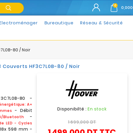
0
0,000
Electroménager
Bureautique
Réseau & Sécurité
7L0B-80 / Noir
3 Couverts HF3C7L0B-80 / Noir
F3C7L0B-80 -
énergétique: A+
Disponibilté :
En stock
- Débit
ammes
-
fi/Bluetooth
1 699,000 DT
e LED - Cycles
 818x 598 mm -
1 499,000 DT
TTC