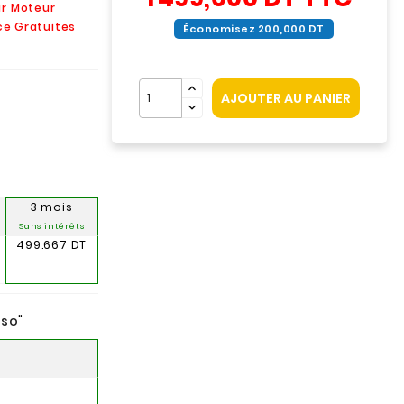
ur Moteur
ice Gratuites
Économisez 200,000 DT
AJOUTER AU PANIER
3 mois
Sans intérêts
499.667 DT
nso
"