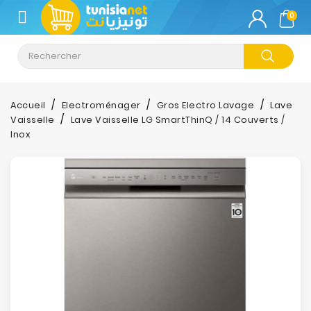
CATÉGORIE
0
Climatisation
Informatique
Accueil
Electroménager
Gros Electro Lavage
Lave
Vaisselle
Lave Vaisselle LG SmartThinQ / 14 Couverts /
Téléphonie
Inox
&
Tablette
Impression
Stockage
TV-
Son-
Photos