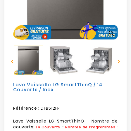
Electroménager
Bureautique
search
Réseau
&
Sécurité


Mobilités
&
Loisirs
Lave Vaisselle LG SmartThinQ / 14
Couverts / Inox
Référence :
DFB512FP
Lave Vaisselle LG SmartThinQ - Nombre de
couverts:
-
14 Couverts
Nombre de Programmes :