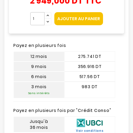
2 949,000 DT
TTC
AJOUTER AU PANIER
Payez en plusieurs fois
12 mois
275.741 DT
9 mois
356.916 DT
6 mois
517.56 DT
3 mois
983 DT
Sans intérêts
Payez en plusieurs fois par "
Crédit Conso
"
Jusqu'à
36 mois
Voir conditions