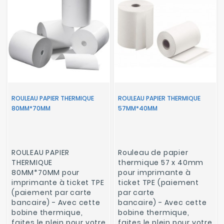
ROULEAU PAPIER THERMIQUE
ROULEAU PAPIER THERMIQUE
80MM*70MM
57MM*40MM
ROULEAU PAPIER
Rouleau de papier
THERMIQUE
thermique
57 x 40mm
80MM*70MM
pour
pour imprimante à
imprimante à ticket TPE
ticket TPE (paiement
(paiement par carte
par carte
bancaire) -
Avec cette
bancaire) -
Avec cette
bobine thermique,
bobine thermique,
faites le plein pour votre
faites le plein pour votre