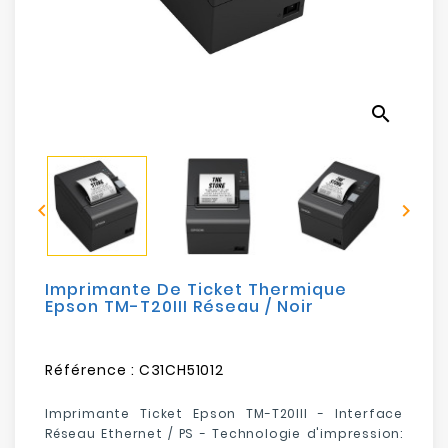
Electroménager
Bureautique
search
Réseau
&
Sécurité


Mobilités
&
Loisirs
Imprimante De Ticket Thermique
Epson TM-T20III Réseau / Noir
Référence :
C31CH51012
Imprimante Ticket Epson TM-T20III - Interface
Réseau Ethernet / PS - Technologie d'impression: