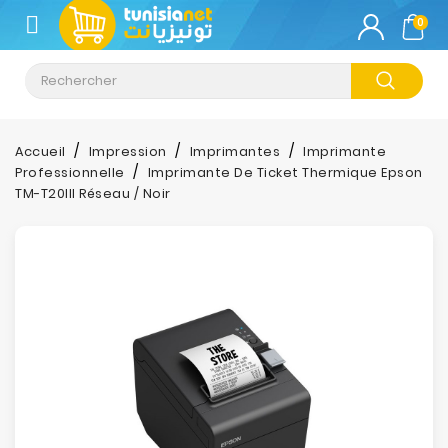
CATÉGORIE
0
Climatisation
Informatique
Accueil
Impression
Imprimantes
Imprimante
Professionnelle
Imprimante De Ticket Thermique Epson
Téléphonie
TM-T20III Réseau / Noir
&
Tablette
Impression
Stockage
TV-
Son-
Photos