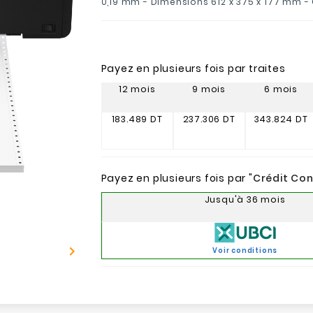
0,19 mm - Dimensions 612‎ x 375 x 177 mm -
Payez en plusieurs fois par traites
12 mois
9 mois
6 mois
183.489 DT
237.306 DT
343.824 DT
Payez en plusieurs fois par "
Crédit Co
Jusqu'à 36 mois

Voir conditions