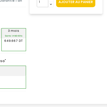
 Garantie 1 an
AJOUTER AU PANIER
3 mois
Sans intérêts
649.667 DT
nso
"