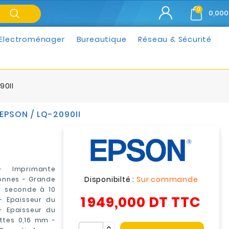
0
0,000
Electroménager
Bureautique
Réseau & Sécurité
90II
EPSON / LQ-2090II
- Imprimante
Disponibilté :
Sur commande
lonnes - Grande
r seconde à 10
1 949,000 DT
TTC
- Epaisseur du
- Epaisseur du
ttes 0,16 mm -