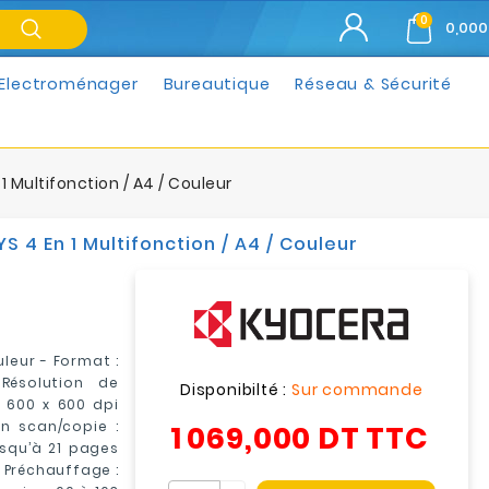
0
0,000
Electroménager
Bureautique
Réseau & Sécurité
Multifonction / A4 / Couleur
4 En 1 Multifonction / A4 / Couleur
leur - Format :
Résolution de
Disponibilté :
Sur commande
 9 600 x 600 dpi
1 069,000 DT
TTC
on scan/copie :
usqu’à 21 pages
 Préchauffage :