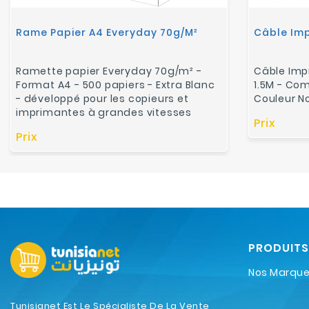
Rame Papier A4 Everyday 70g/m²
Ramette papier Everyday 70g/m² -
Câble Imp
Format A4 - 500 papiers - Extra Blanc
1.5M - Comp
- développé pour les copieurs et
Couleur No
imprimantes à grandes vitesses
Prix
Prix
PRODUITS
Nos Marqu
Tunisianet Est Le Spécialiste De La Vente