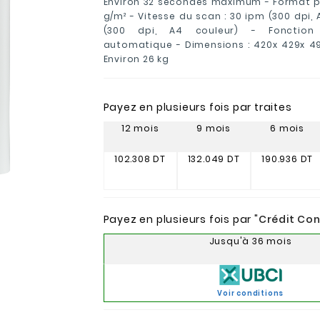
Environ 32 secondes maximum - Format pa
g/m² - Vitesse du scan : 30 ipm (300 dpi, 
(300 dpi, A4 couleur) - Fonction
automatique - Dimensions : 420x 429x 49
Environ 26 kg
Payez en plusieurs fois par traites
12 mois
9 mois
6 mois
102.308 DT
132.049 DT
190.936 DT
Payez en plusieurs fois par "
Crédit Co
Jusqu'à 36 mois
Voir conditions