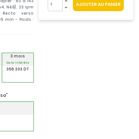
pier : 60 à 163
AJOUTER AU PANIER
A4, N&B), 23 ipm
 Recto verso
5 mm - Poids :
3 mois
Sans intérêts
356.333 DT
nso
"