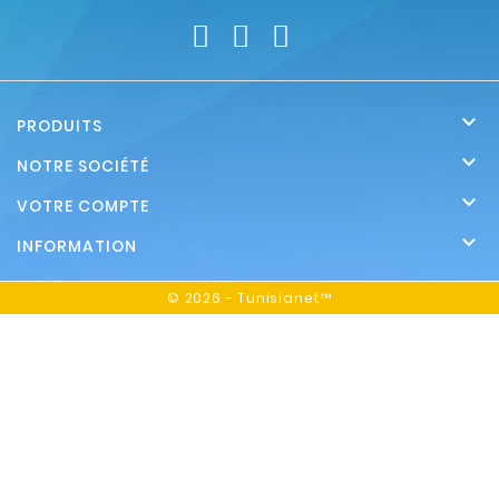

PRODUITS

NOTRE SOCIÉTÉ

VOTRE COMPTE

INFORMATION
© 2026 - Tunisianet™