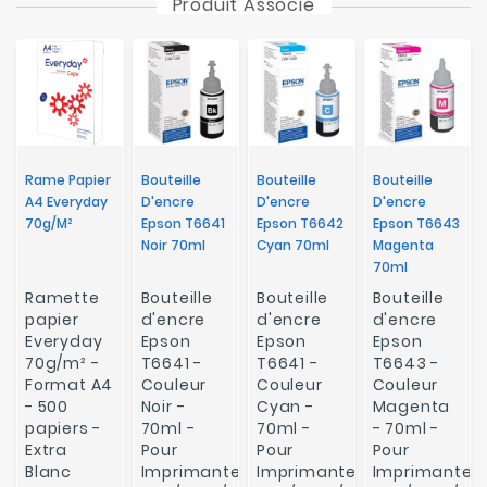
Produit Associé
Rame Papier
Bouteille
Bouteille
Bouteille
A4 Everyday
D'encre
D'encre
D'encre
70g/m²
Epson T6641
Epson T6642
Epson T6643
Noir 70ml
Cyan 70ml
Magenta
70ml
Ramette
Bouteille
Bouteille
Bouteille
papier
d'encre
d'encre
d'encre
Everyday
Epson
Epson
Epson
70g/m² -
T6641 -
T6641 -
T6643 -
Format A4
Couleur
Couleur
Couleur
- 500
Noir -
Cyan -
Magenta
papiers -
70ml -
70ml -
- 70ml -
Extra
Pour
Pour
Pour
Blanc
Imprimante
Imprimante
Imprimante