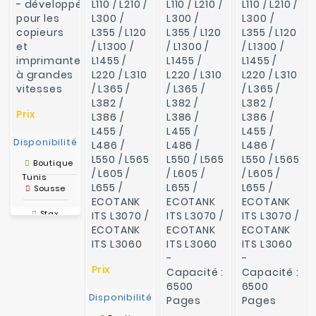
- développé
L110 / L210 /
L110 / L210 /
L110 / L210 /
pour les
L300 /
L300 /
L300 /
copieurs
L355 / L120
L355 / L120
L355 / L120
et
/ L1300 /
/ L1300 /
/ L1300 /
imprimantes
L1455 /
L1455 /
L1455 /
à grandes
L220 / L310
L220 / L310
L220 / L310
vitesses
/ L365 /
/ L365 /
/ L365 /
L382 /
L382 /
L382 /
Prix
L386 /
L386 /
L386 /
L455 /
L455 /
L455 /
Disponibilité
L486 /
L486 /
L486 /
L550 / L565
L550 / L565
L550 / L565
Boutique
/ L605 /
/ L605 /
/ L605 /
Tunis
L655 /
L655 /
L655 /
Sousse
ECOTANK
ECOTANK
ECOTANK
Sfax
ITS L3070 /
ITS L3070 /
ITS L3070 /
ECOTANK
ECOTANK
ECOTANK
Tunis
ITS L3060
ITS L3060
ITS L3060
Drive-IN
-
-
Prix
Capacité :
Capacité :
6500
6500
Disponibilité
Pages
Pages