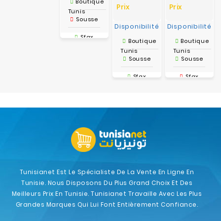
Boutique
Prix
Prix
Tunis
Sousse
Disponibilité
Disponibilité
Sfax
Boutique
Boutique
Tunis
Tunis
Tunis
Sousse
Sousse
Drive-IN
Sfax
Sfax
Tunis
Tunis
Drive-IN
Drive-IN
Tunisianet Est Le Spécialiste De La Vente En Ligne En
Tunisie. Nous Disposons Du Plus Grand Choix Et Des
Meilleurs Prix En Tunisie. Tunisianet Travaille Avec Les Plus
Grandes Marques Qui Lui Font Entièrement Confiance.