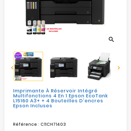
Electroménager
Bureautique
Réseau
search
&
Sécurité
Mobilités


&
Loisirs
Imprimante À Réservoir Intégré
Multifonctions 4 En 1 Epson EcoTank
L15160 A3+ + 4 Bouteilles D'encres
Epson Incluses
Référence :
C11CH71403