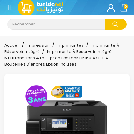
CATÉGORIE
0
Climatisation
Informatique
Accueil
Impression
Imprimantes
Imprimante À
Réservoir Intégré
Imprimante À Réservoir Intégré
Téléphonie
Multifonctions 4 En 1 Epson EcoTank L15160 A3+ + 4
&
Bouteilles D'encres Epson Incluses
Tablette
Impression
Stockage
TV-
Son-
Photos