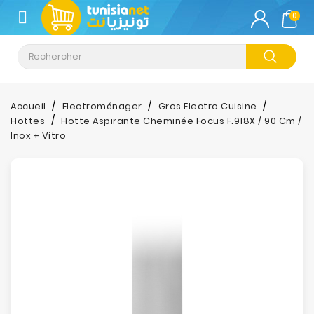
CATÉGORIE
0
Climatisation
Informatique
Accueil
Electroménager
Gros Electro Cuisine
Hottes
Hotte Aspirante Cheminée Focus F.918X / 90 Cm /
Téléphonie
Inox + Vitro
&
Tablette
Impression
Stockage
TV-
Son-
Photos