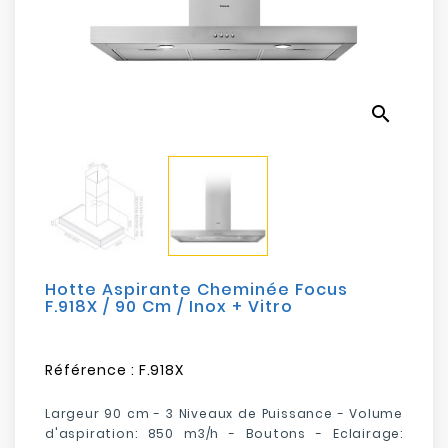
Electroménager
Bureautique
search
Réseau
&
Sécurité
Mobilités
&
Loisirs
Hotte Aspirante Cheminée Focus
F.918X / 90 Cm / Inox + Vitro
Référence :
F.918X
Largeur 90 cm - 3 Niveaux de Puissance - Volume
d'aspiration: 850 m3/h - Boutons - Eclairage: