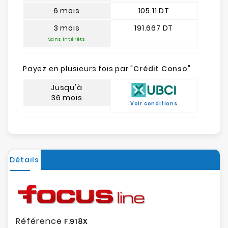
6 mois
105.11 DT
3 mois
191.667 DT
Sans intérêts
Payez en plusieurs fois par "
Crédit Conso
"
Jusqu'à
36 mois
Voir conditions
Détails
Référence
F.918X