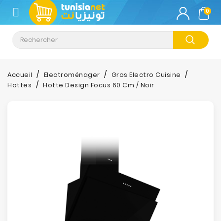
CATÉGORIE
0
Climatisation
Informatique
Accueil
Electroménager
Gros Electro Cuisine
Hottes
Hotte Design Focus 60 Cm / Noir
Téléphonie
&
Tablette
Impression
Stockage
TV-
Son-
Photos