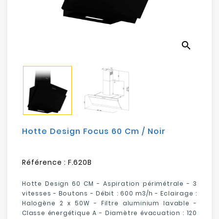
Electroménager
Bureautique
search
Réseau
&
Sécurité
Mobilités
&
Loisirs
Hotte Design Focus 60 Cm / Noir
Référence :
F.620B
Hotte Design 60 CM - Aspiration périmétrale - 3
vitesses - Boutons - Débit : 600 m3/h - Eclairage :
Halogène 2 x 50W - Filtre aluminium lavable -
Classe énergétique A - Diamètre évacuation : 120