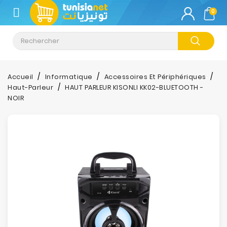
CATÉGORIE
0
Climatisation
Informatique
Accueil
Informatique
Accessoires Et Périphériques
Haut-Parleur
HAUT PARLEUR KISONLI KK02-BLUETOOTH -
Téléphonie
NOIR
&
Tablette
Impression
Stockage
TV-
Son-
Photos