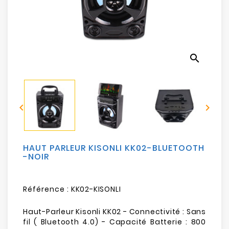
Electroménager
Bureautique
search
Réseau
&
Sécurité


Mobilités
&
Loisirs
HAUT PARLEUR KISONLI KK02-BLUETOOTH
-NOIR
Référence :
KK02-KISONLI
Haut-Parleur Kisonli KK02 - Connectivité : Sans
fil ( Bluetooth 4.0) - Capacité Batterie : 800