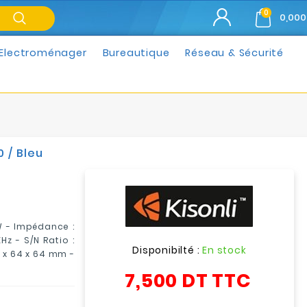
0
0,000
Electroménager
Bureautique
Réseau & Sécurité
0 / Bleu
5W - Impédance :
z - S/N Ratio :
Disponibilté :
En stock
4 x 64 x 64 mm -
7,500 DT
TTC