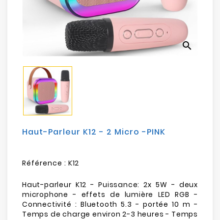
Electroménager
Bureautique
search
Réseau
&
Sécurité
Mobilités
&
Loisirs
Haut-Parleur K12 - 2 Micro -PINK
Référence :
K12
Haut-parleur K12 - Puissance: 2x 5W - deux
microphone - effets de lumière LED RGB -
Connectivité : Bluetooth 5.3 - portée 10 m -
Temps de charge environ 2-3 heures - Temps