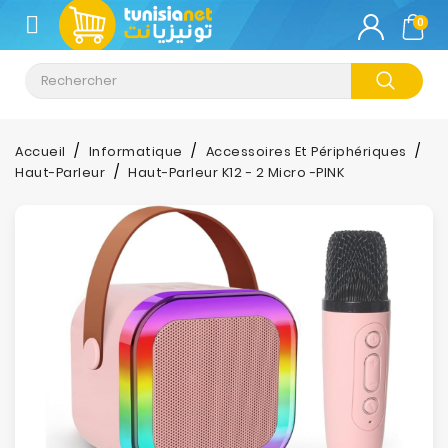
CATÉGORIE
0
Climatisation
Informatique
Accueil
Informatique
Accessoires Et Périphériques
Haut-Parleur
Haut-Parleur K12 - 2 Micro -PINK
Téléphonie
&
Tablette
Impression
Stockage
TV-
Son-
Photos