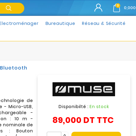
0
0,000
Electroménager
Bureautique
Réseau & Sécurité
 Bluetooth
echnologie de
Disponibilté :
En stock
ée - Micro-USB,
echargeable -
89,000 DT
TTC
sion : 10 m -
ce nominale de
s : Bouton