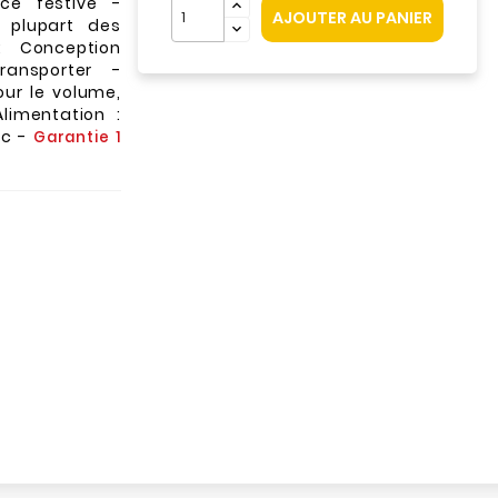
ce festive -
AJOUTER AU PANIER
a plupart des
 : Conception
ransporter -
ur le volume,
limentation :
nc -
Garantie 1