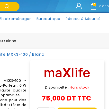
0
0,000
Electroménager
Bureautique
Réseau & Sécurité
0 / Blanc
ife MXKS-100 / Blanc
e MXKS-100 -
-Parleur : 6 W
Disponibilté :
Hors stock
Haute qualité
optimales -
75,000 DT
TTC
erie pour des
té : Effets de