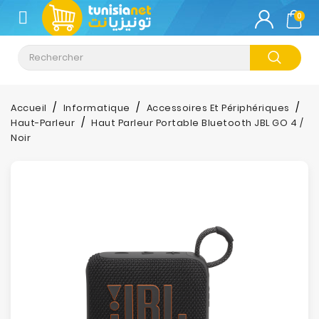
CATÉGORIE
0
Climatisation
Informatique
Accueil
Informatique
Accessoires Et Périphériques
Haut-Parleur
Haut Parleur Portable Bluetooth JBL GO 4 /
Téléphonie
Noir
&
Tablette
Impression
Stockage
TV-
Son-
Photos