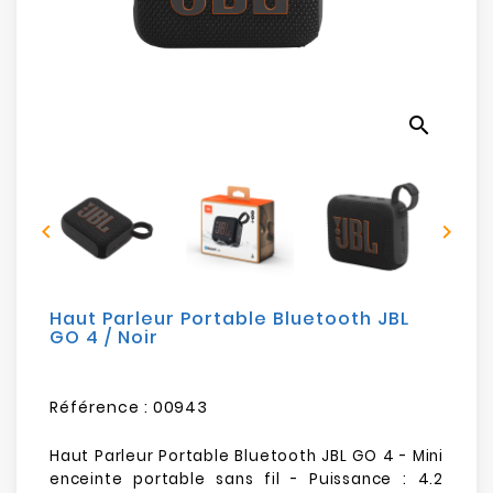
Electroménager
Bureautique
search
Réseau
&
Sécurité


Mobilités
&
Loisirs
Haut Parleur Portable Bluetooth JBL
GO 4 / Noir
Référence :
00943
Haut Parleur Portable Bluetooth JBL GO 4 - Mini
enceinte portable sans fil - Puissance : 4.2