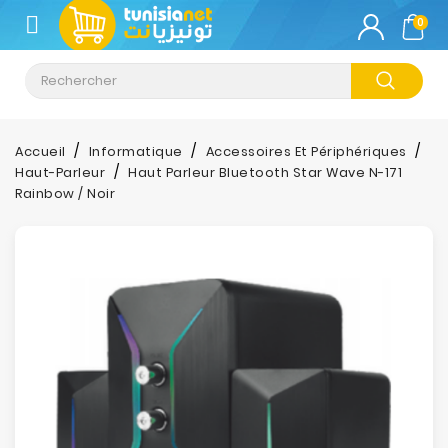
CATÉGORIE
0
Climatisation
Informatique
Accueil
Informatique
Accessoires Et Périphériques
Haut-Parleur
Haut Parleur Bluetooth Star Wave N-171
Téléphonie
Rainbow / Noir
&
Tablette
Impression
Stockage
TV-
Son-
Photos