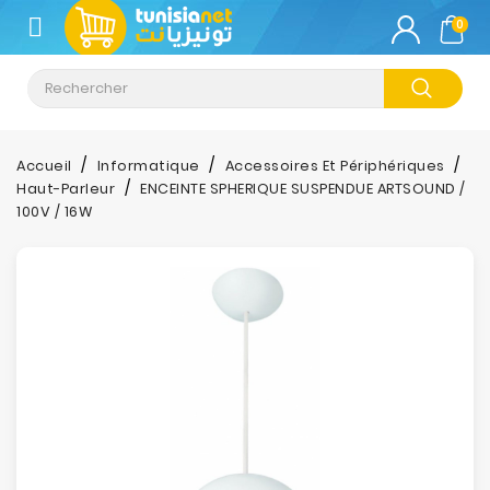
CATÉGORIE
0
Climatisation
Informatique
Accueil
Informatique
Accessoires Et Périphériques
Haut-Parleur
ENCEINTE SPHERIQUE SUSPENDUE ARTSOUND /
Téléphonie
100V / 16W
&
Tablette
Impression
Stockage
TV-
Son-
Photos