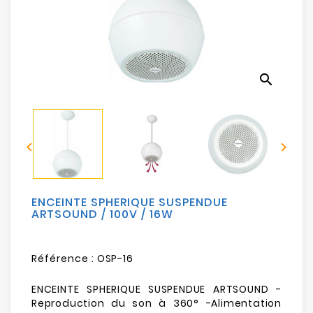
Electroménager
Bureautique
search
Réseau
&
Sécurité


Mobilités
&
Loisirs
ENCEINTE SPHERIQUE SUSPENDUE
ARTSOUND / 100V / 16W
Référence :
OSP-16
ENCEINTE SPHERIQUE SUSPENDUE ARTSOUND -
Reproduction du son à 360° -Alimentation