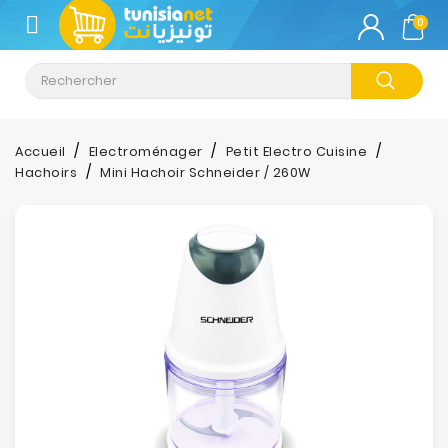
CATÉGORIE
0
Climatisation
Informatique
Accueil
Electroménager
Petit Electro Cuisine
Hachoirs
Mini Hachoir Schneider / 260W
Téléphonie
&
Tablette
Impression
Stockage
TV-
Son-
Photos