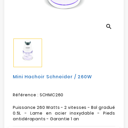
Electroménager
Bureautique
search
Réseau
&
Sécurité
Mobilités
&
Loisirs
Mini Hachoir Schneider / 260W
Référence :
SCHMC260
Puissance 260 Watts - 2 vitesses - Bol gradué
0.5L - Lame en acier inoxydable - Pieds
antidérapants - Garantie 1 an