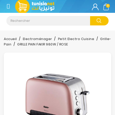
CATÉGORIE
0
Climatisation
Informatique
Accueil
Electroménager
Petit Electro Cuisine
Grille-
Pain
GRILLE PAIN FAKIR 980W / ROSE
Téléphonie
&
Tablette
Impression
Stockage
TV-
Son-
Photos