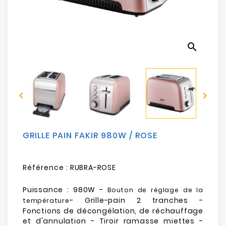
Electroménager
Bureautique
search
Réseau
&
Sécurité


Mobilités
&
Loisirs
GRILLE PAIN FAKIR 980W / ROSE
Référence :
RUBRA-ROSE
Puissance : 980W -
Bouton de réglage de la
- Grille-pain 2 tranches -
température
Fonctions de décongélation, de réchauffage
et d'annulation - Tiroir ramasse miettes -