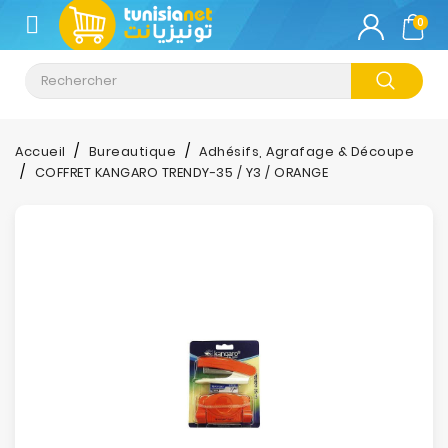
CATÉGORIE
0
Climatisation
Informatique
Accueil
Bureautique
Adhésifs, Agrafage & Découpe
COFFRET KANGARO TRENDY-35 / Y3 / ORANGE
Téléphonie
&
Tablette
Impression
Stockage
TV-
Son-
Photos