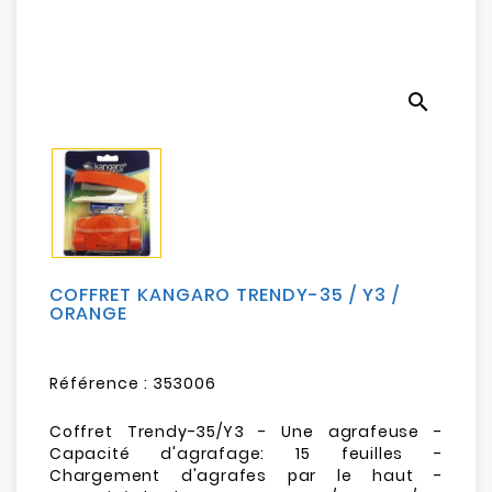
Electroménager
Bureautique
search
Réseau
&
Sécurité
Mobilités
&
Loisirs
COFFRET KANGARO TRENDY-35 / Y3 /
ORANGE
Référence :
353006
Coffret Trendy-35/Y3 - Une agrafeuse -
Capacité d'agrafage: 15 feuilles -
Chargement d'agrafes par le haut -