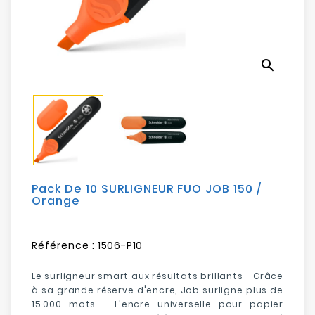
Electroménager
Bureautique
search
Réseau
&
Sécurité
Mobilités
&
Loisirs
Pack De 10 SURLIGNEUR FUO JOB 150 /
Orange
Référence :
1506-P10
Le surligneur smart aux résultats brillants - Grâce
à sa grande réserve d'encre, Job surligne plus de
15.000 mots - L'encre universelle pour papier