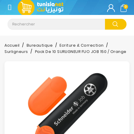
CATÉGORIE
0
Climatisation
Informatique
Accueil
Bureautique
Ecriture & Correction
Surligneurs
Pack De 10 SURLIGNEUR FUO JOB 150 / Orange
Téléphonie
&
Tablette
Impression
Stockage
TV-
Son-
Photos