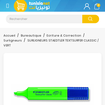
CATÉGORIE
0
Climatisation
Informatique
Accueil
Bureautique
Ecriture & Correction
Surligneurs
SURLIGNEURS STAEDTLER TEXTSURFER CLASSIC /
Téléphonie
VERT
&
Tablette
Impression
Stockage
TV-
Son-
Photos