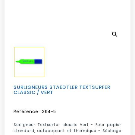
Electroménager
Bureautique
search
Réseau
&
Sécurité
Mobilités
&
Loisirs
SURLIGNEURS STAEDTLER TEXTSURFER
CLASSIC / VERT
Référence :
364-5
Surligneur Textsurfer classic Vert - Pour papier
standard, autocopiant et thermique - Séchage