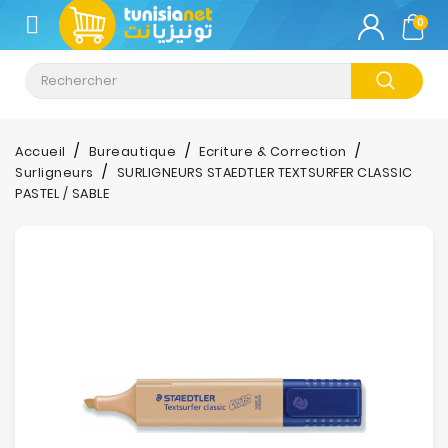
CATÉGORIE
0
Climatisation
Informatique
Accueil
Bureautique
Ecriture & Correction
Surligneurs
SURLIGNEURS STAEDTLER TEXTSURFER CLASSIC
Téléphonie
PASTEL / SABLE
&
Tablette
Impression
Stockage
TV-
Son-
Photos