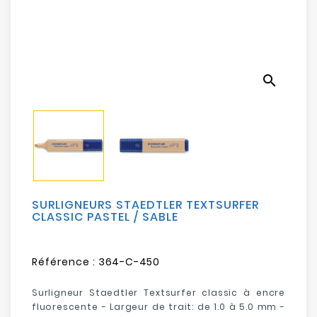
Electroménager
Bureautique
search
Réseau
&
Sécurité
Mobilités
&
Loisirs
SURLIGNEURS STAEDTLER TEXTSURFER
CLASSIC PASTEL / SABLE
Référence :
364-C-450
Surligneur Staedtler Textsurfer classic à encre
fluorescente - Largeur de trait: de 1.0 à 5.0 mm -