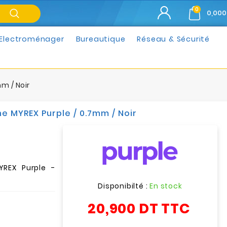
0
0,000
Electroménager
Bureautique
Réseau & Sécurité
mm / Noir
ine MYREX Purple / 0.7mm / Noir
YREX Purple -
Disponibilté :
En stock
20,900 DT
TTC