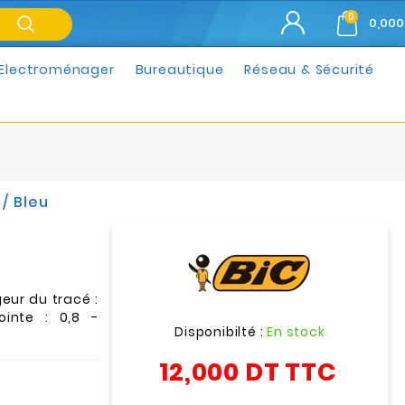
0
0,000
Electroménager
Bureautique
Réseau & Sécurité
/ Bleu
geur du tracé :
ointe : 0,8 -
Disponibilté :
En stock
12,000 DT
TTC