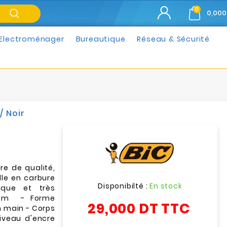
0
0,000
Electroménager
Bureautique
Réseau & Sécurité
/ Noir
cre de qualité,
lle en carbure
Disponibilté :
En stock
ique et très
2 mm - Forme
29,000 DT
TTC
n main - Corps
niveau d'encre