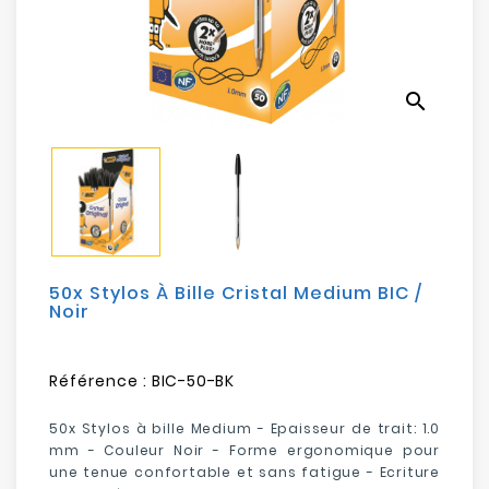
Electroménager
Bureautique
search
Réseau
&
Sécurité
Mobilités
&
Loisirs
50x Stylos À Bille Cristal Medium BIC /
Noir
Référence :
BIC-50-BK
50x Stylos à bille Medium - Epaisseur de trait: 1.0
mm -
Couleur Noir
- Forme ergonomique pour
une tenue confortable et sans fatigue - Ecriture