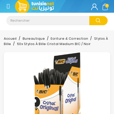
CATÉGORIE
0
Climatisation
Informatique
Accueil
Bureautique
Ecriture & Correction
Stylos À
Bille
50x Stylos À Bille Cristal Medium BIC / Noir
Téléphonie
&
Tablette
Impression
Stockage
TV-
Son-
Photos