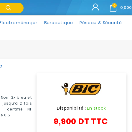
0
0,000
Electroménager
Bureautique
Réseau & Sécurité
c
 Noir, 2x bleu et
 jusqu’à 2 fois
Disponibilté :
En stock
-
certifié NF
e 0.5
9,900 DT
TTC