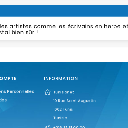
 les artistes comme les écrivains en herbe e
tal bien sûr !
COMPTE
INFORMATION
ons Personnelles
Tunisianet
des
10 Rue Saint Augustin
1002 Tunis
Tunisie
+216 31 31 00 00