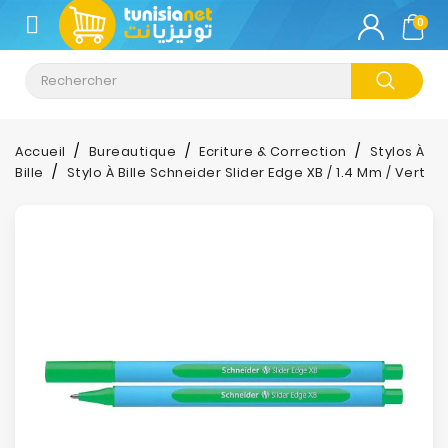
CATÉGORIE
0
Climatisation
Informatique
Accueil
Bureautique
Ecriture & Correction
Stylos À
Bille
Stylo À Bille Schneider Slider Edge XB / 1.4 Mm / Vert
Téléphonie
&
Tablette
Impression
Stockage
TV-
Son-
Photos