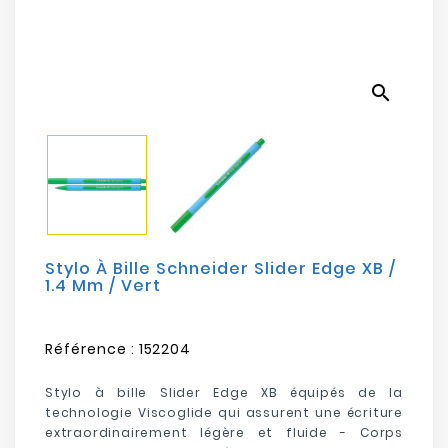
Electroménager
Bureautique
search
Réseau
&
Sécurité
Mobilités
&
Loisirs
Stylo À Bille Schneider Slider Edge XB /
1.4 Mm / Vert
Référence :
152204
Stylo à bille Slider Edge XB équipés de la
technologie Viscoglide qui assurent une écriture
extraordinairement légère et fluide - Corps