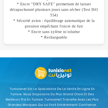
* Encre "DRY SAFE" permettant de laisser
décapuchonné plusieurs jours sans sécher (Test ISO
554)
* Sécurité avion : équilibrage automatique de la
pression empêchant l'encre de fuir
* Encre sans xylène ni toluène
* Rechargeable
Tunisianet Est Le Spécialiste De La Vente En Ligne En
Tunisie. Nous Disposons Du Plus Grand Choix Et Des
Meilleurs Prix En Tunisie. Tunisianet Travaille Avec Les Plus
Grandes Marques Qui Lui Font Entièrement Confiance.