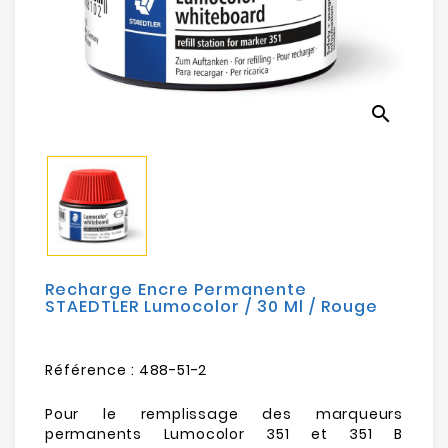
Electroménager
Bureautique
search
Réseau
&
Sécurité
Mobilités
&
Loisirs
Recharge Encre Permanente
STAEDTLER Lumocolor / 30 Ml / Rouge
Référence :
488-51-2
Pour le remplissage des marqueurs
permanents Lumocolor 351 et 351 B