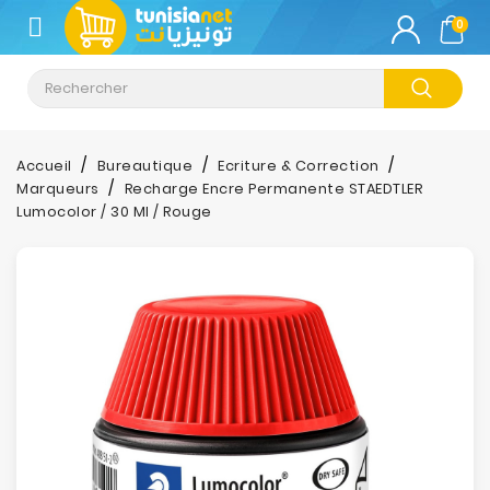
CATÉGORIE
0
Climatisation
Informatique
Accueil
Bureautique
Ecriture & Correction
Marqueurs
Recharge Encre Permanente STAEDTLER
Téléphonie
Lumocolor / 30 Ml / Rouge
&
Tablette
Impression
Stockage
TV-
Son-
Photos