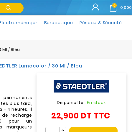
0
0,000
Electroménager
Bureautique
Réseau & Sécurité
Ml / Bleu
TLER Lumocolor / 30 Ml / Bleu
s permanents
Disponibilté :
En stock
tes plus tard,
 - 4 heures, il
22,900 DT
TTC
s de recharge
ne) pour un
es marqueurs