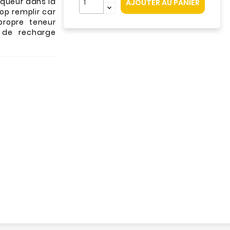
rqueur dans la
AJOUTER AU PANIER
op remplir car
propre teneur
 de recharge