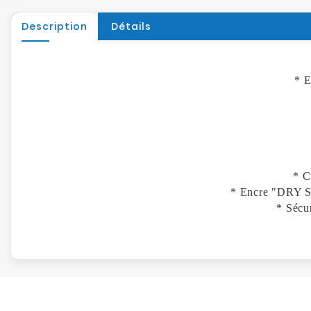
Description
Détails
* E
* C
* Encre "DRY SA
* Sécur