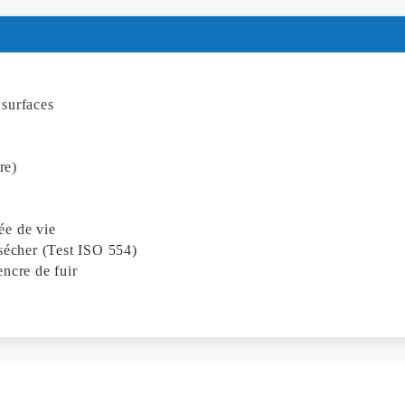
 surfaces
re)
ée de vie
sécher (Test ISO 554)
encre de fuir