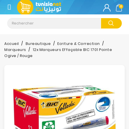
CATÉGORIE
0
Climatisation
Informatique
Accueil
Bureautique
Ecriture & Correction
Marqueurs
12x Marqueurs Effaçable BIC 1701 Pointe
Téléphonie
Ogive / Rouge
&
Tablette
Impression
Stockage
TV-
Son-
Photos