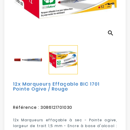
Electroménager
Bureautique
search
Réseau
&
Sécurité
Mobilités
&
Loisirs
12x Marqueurs Effaçable BIC 1701
Pointe Ogive / Rouge
Référence :
3086121701030
12x Marqueurs effaçable à sec - Pointe ogive,
largeur de trait 1,5 mm - Encre à base d'alcool :