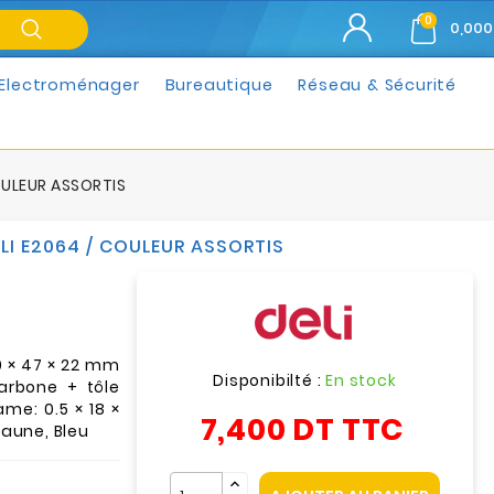
0
0,000
Electroménager
Bureautique
Réseau & Sécurité
ULEUR ASSORTIS
I E2064 / COULEUR ASSORTIS
0 × 47 × 22 mm
Disponibilté :
En stock
carbone + tôle
ame: 0.5 × 18 ×
7,400 DT
TTC
Jaune, Bleu