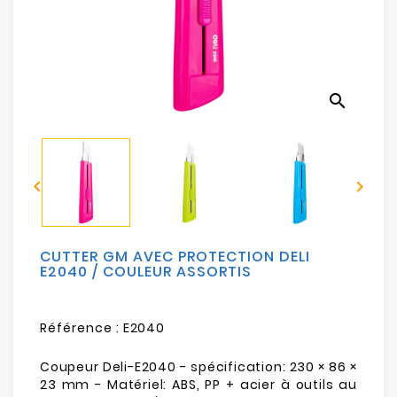
Electroménager
Bureautique
search
Réseau
&
Sécurité


Mobilités
&
Loisirs
CUTTER GM AVEC PROTECTION DELI
E2040 / COULEUR ASSORTIS
Référence :
E2040
Coupeur Deli-E2040 - spécification: 230 × 86 ×
23 mm - Matériel: ABS, PP + acier à outils au