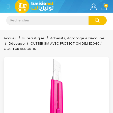
CATÉGORIE
0
Climatisation
Informatique
Accueil
Bureautique
Adhésifs, Agrafage & Découpe
Découpe
CUTTER GM AVEC PROTECTION DELI E2040 /
Téléphonie
COULEUR ASSORTIS
&
Tablette
Impression
Stockage
TV-
Son-
Photos