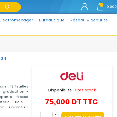
0
0,000
Electroménager
Bureautique
Réseau & Sécurité
004
ier: 12 feuilles
Disponibilté :
Hors stock
c graduation -
apants - Presse
75,000 DT
TTC
ériel: Bois -
on - Garantie 1