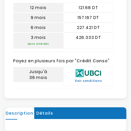
12 mois
121.68 DT
9 mois
157.167 DT
6 mois
227.421 DT
3 mois
426.333 DT
Sans intérêts
Payez en plusieurs fois par "
Crédit Conso
"
Jusqu'à
36 mois
Voir conditions
Description
Détails