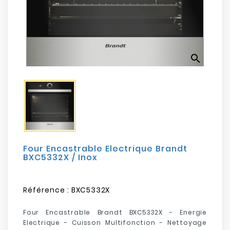
Electroménager
Bureautique
search
Réseau
&
Sécurité
Mobilités
&
Loisirs
Four Encastrable Electrique Brandt
BXC5332X / Inox
Référence :
BXC5332X
Four Encastrable Brandt BXC5332X - Energie
Electrique - Cuisson Multifonction - Nettoyage