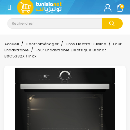
CATÉGORIE
0
Climatisation
Informatique
Accueil
Electroménager
Gros Electro Cuisine
Four
Encastrable
Four Encastrable Electrique Brandt
Téléphonie
BXC5332X / Inox
&
Tablette
Impression
Stockage
TV-
Son-
Photos