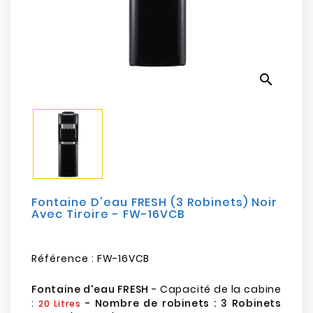
Electroménager
Bureautique
search
Réseau
&
Sécurité
Mobilités
&
Loisirs
Fontaine D'eau FRESH (3 Robinets) Noir
Avec Tiroire - FW-16VCB
Référence :
FW-16VCB
Fontaine d'eau FRESH
- Capacité de la cabine
:
- Nombre de robinets : 3 Robinets
20 Litres