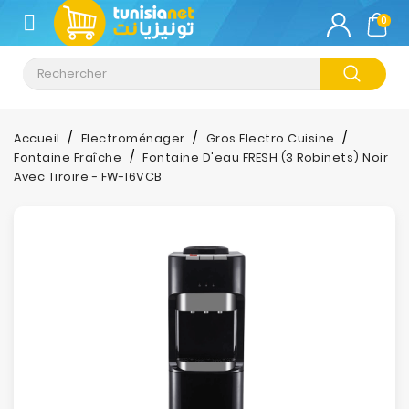
CATÉGORIE
0
Climatisation
Informatique
Accueil
Electroménager
Gros Electro Cuisine
Fontaine Fraîche
Fontaine D'eau FRESH (3 Robinets) Noir
Téléphonie
Avec Tiroire - FW-16VCB
&
Tablette
Impression
Stockage
TV-
Son-
Photos