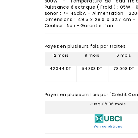
500W - Température de l'eau froid
Puissance électrique ( Froid ) : 85W - 
sonor : <= 45dbA - Alimentation : 22
Dimensions : 49.5 x 28.6 x 32.7 cm - 
Couleur : Noir - Garantie : 1an
Payez en plusieurs fois par traites
12 mois
9 mois
6 mois
42.344 DT
54.303 DT
78.008 DT
Payez en plusieurs fois par "
Crédit Co
Jusqu'à 36 mois
Voir conditions