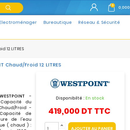
0
0,000
Electroménager
Bureautique
Réseau & Sécurité
d 12 LITRES
T Chaud/Froid 12 LITRES
WESTPOINT
-
Disponibilté :
En stock
 Capacité du
 Chaud/Froid -
419,000 DT
TTC
Capacité de
ure de l'eau
ue ( chaud ) :
AJOUTER AU PANIER