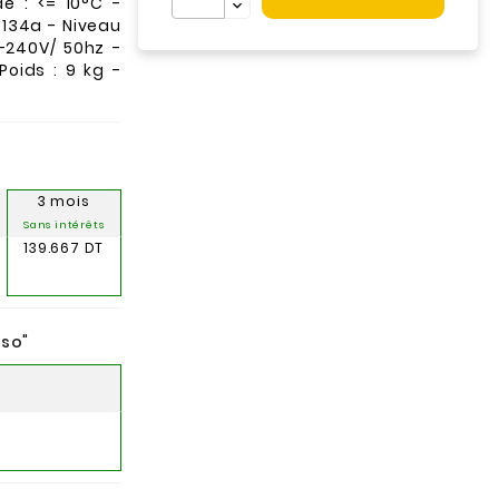
e : <= 10°C -
R134a - Niveau
0-240V/ 50hz -
Poids : 9 kg -
3 mois
Sans intérêts
139.667 DT
nso
"