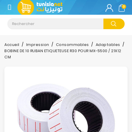
CATÉGORIE
0
Climatisation
Informatique
Accueil
Impression
Consommables
Adaptables
BOBINE DE 10 RUBAN ETIQUETEUSE R30 POUR MX-5500 / 21X12
Téléphonie
CM
&
Tablette
Impression
Stockage
TV-
Son-
Photos