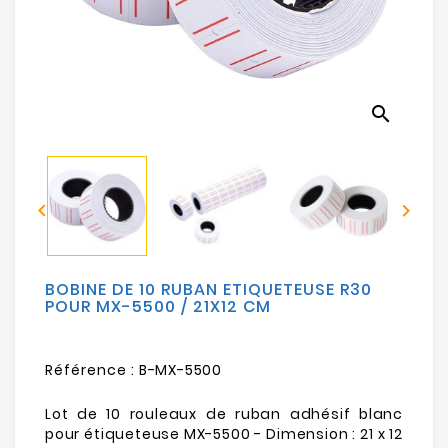
Electroménager
Bureautique
search
Réseau
&
Sécurité


Mobilités
&
Loisirs
BOBINE DE 10 RUBAN ETIQUETEUSE R30
POUR MX-5500 / 21X12 CM
Référence :
B-MX-5500
Lot de 10 rouleaux de ruban adhésif blanc
pour étiqueteuse MX-5500 - Dimension : 21 x 12